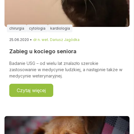
chirurgia
cytologia
kardiologia
25.06.2020 •
dr n. wet. Dariusz Jagódka
Zabieg u kociego seniora
Badanie USG – od wielu lat znalazło szerokie
zastosowanie w medycynie ludzkiej, a następnie także w
medycynie weterynaryjnej.
Czytaj więcej