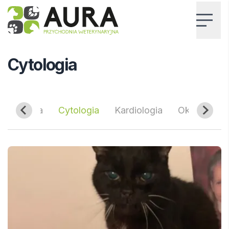
AURA – Przychodnia Weterynaryjna
Home
Blog
Cytologia
Cytologia
Chirurgia
Cytologia
Kardiologia
Okulistyka