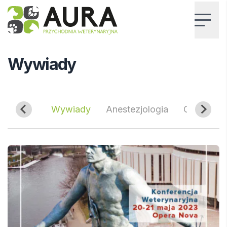
AURA – Przychodnia Weterynaryjna
Home
Blog
Wywiady
Wywiady
a
Usg
Wywiady
Anestezjologia
Chirurgia